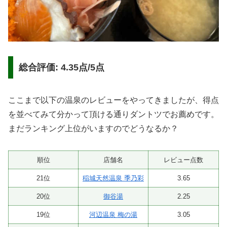
総合評価: 4.35点/5点
ここまで以下の温泉のレビューをやってきましたが、得点
を並べてみて分かって頂ける通りダントツでお薦めです。
まだランキング上位がいますのでどうなるか？
順位
店舗名
レビュー点数
21位
稲城天然温泉 季乃彩
3.65
20位
御谷湯
2.25
19位
河辺温泉 梅の湯
3.05