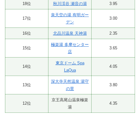
18位
秋川渓谷 瀬音の湯
3.95
泉天空の湯 有明ガー
17位
3.00
デン
16位
北品川温泉 天神湯
2.35
極楽湯 多摩センター
15位
3.65
店
東京ドーム Spa
14位
4.05
LaQua
深大寺天然温泉 湯守
13位
3.80
の里
京王高尾山温泉極楽
12位
4.35
湯